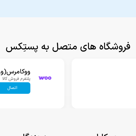
فروشگاه های متصل به پستِکس
ووکامرس(ور
پلتفرم فروش کالا
اتصال