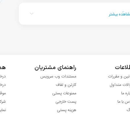
ود؟
اهده بیشتر
لاعات
راهنمای مشتریان
همک
نین و مقررات
مستندات وب سرویس
درخو
لات متداول
کارتن و لفاف
درخ
اره ما
ممنوعات پستی
موق
س با ما
پست خارجی
شرکت
گ
هزینه پستی
نماین