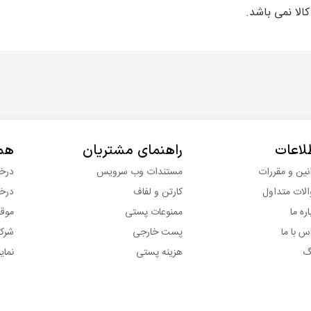
الا نمی باشد.
لاعات
راهنمای مشتریان
همک
نین و مقررات
مستندات وب سرویس
درخو
لات متداول
کارتن و لفاف
درخ
اره ما
ممنوعات پستی
موق
س با ما
پست خارجی
شرکت
گ
هزینه پستی
نماین