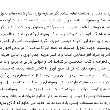
 به دقت و صداقت اعلام نمایم.اگر چنانچه وزن اعلام شده مغایر با وز
د و مسئولیت تاخیر در ارسال، هزینه سفارش مجدد و یا هرگونه خسار
تم به درستی اعلام نمایم تا موجب برگشتی سفارش و یا هزینه های نگهد
 هماهنگی لازم را با گیرنده برای اخذ مرسوله ای که در باجه معطله می 
ایم و چنانچه این امر به درستی صورت نگیرد مسئولیت ناشی از تاخیر 
اینجانب خواهد بود. تعهد می نمایم از شنب
ر به منزله لغو سفارش است و با کسر هزینه جمع آوری ، الباقی هزی
 امکان وجود دارد که فرایند جمع آوری با تاخیر انجام پذیرد که نسبت
ر روزجمعه و ایام تعطیل در اولین روز کاری بعد از ثبت سفارش جمع 
ر خصوص خسارت وارده به هر مرسوله ای را صرفا تا لحظه تحویل مرسو
ت هیچ گونه اعتراضی نخواهم داشت . ضمنا تعهد بیمه ای مرسوله تا لح
ندرجات بند ممنوعات پستی رارعایت نمایم. تعهد می نمایم که کالای مایع
نگام ثبت سفارش ارسال نمایم. در صورت عدم رعایت ضوابط یاد شده 