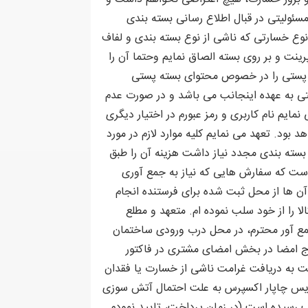
سئولیتی در قبال اطلاع رسانی بسته بندی
وع خسارتی که ناشی از نوع بسته بندی و لفاف
که حاوی کد رهگیری است را پرینت و بر روی بسته الصاق نمایم وحتما آن را
ین پستی را در خصوص محتوای بسته پستی
ستی به عهده اینجانب می باشد و در صورت عدم
مایم نام کاربری و رمز عبورم در اختیار دیگری
 بود. تعهد می نمایم کلیه موارد لازم در مورد
بسته بندی مجدد نیاز داشت هزینه آن را طبق
 است که سفارش هایی که نیاز به جمع آوری
بح ثبت گردند، همان روز به جمع آور جهت جمع آوری ارجاع و تا ساعت 17 جمع آوری آن ها از محل ثبت شده برای فرستنده انجام
ه جمع آوری کالا را از خود سلب نموده ام. متعهد و مطلع
 جمع آور محترم، در محل درب ورودی ساختمان
درج امضا در بخش امضای مشتری در فاکتور
بت به دریافت غرامت ناشی از خسارت یا فقدان
رویس چاپار اکسپرس به علت احتمال آتش سوزی
نب رسیده است (در زمان پرداخت، تایید نمودم