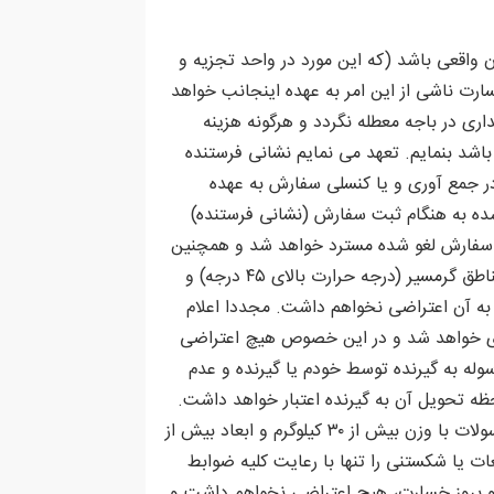
ن واقعی باشد (که این مورد در واحد تجزیه و
ت ناشی از این امر به عهده اینجانب خواهد
اری در باجه معطله نگردد و هرگونه هزینه
باشد بنمایم. تعهد می نمایم نشانی فرستنده
در جمع آوری و یا کنسلی سفارش به عهده
ه تا پنجشنبه، جهت تحویل مرسوله به جمع آور تا ساعت 19 در محل اظهار شده به هنگام ثبت سفارش (نشانی فرستنده)
نه سفارش لغو شده مسترد خواهد شد و همچنین
تعهد می نمایم هیچ گونه ادعایی در این خصوص نخواهم داشت. همچنین در شرایط آب و هوایی بارانی یا برفی و یا مناطق گرمسیر (درجه حرارت بالای ۴۵ درجه) و
 به آن اعتراضی نخواهم داشت. مجددا اعلام
آوری خواهد شد و در این خصوص هیچ اعتراضی
له به گیرنده توسط خودم یا گیرنده و عدم
ظه تحویل آن به گیرنده اعتبار خواهد داشت.
تعهد می نمایم که کالای قاچاق ، فاسد شدنی ، ممنوعات پستی ( مبتنی بر لیست سازمان تنظیم مقررات)، مایعات و مرسولات با وزن بیش از ۳۰ کیلوگرم و ابعاد بیش از
ات یا شکستنی را تنها با رعایت کلیه ضوابط
و بروز خسارت، هیچ اعتراضی نخواهم داشت و