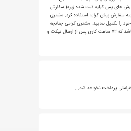
5،000،000 ريال داخل کیف پول بلوکه خواهد شد. درصورت درخواست کنسل کردن حساب پس کرایه، چنانچه تعداد سفارش های پس کرایه ثبت شده زیر10 سفارش
 می توان به جای هزینه سفارش پیش کرایه استفاده کرد. مشتری
د را تکمیل نمایید. مشتری گرامی چنانچه
درخواست بازگشت کیف پول را داشته باشید این امر با ارسال تیکت و درخواست بازگشت به کیف پول امکان پذیر می باشد که ۷۲ ساعت کاری پس از ارسال تیکت و
غرامتی پرداخت نخواهد شد...