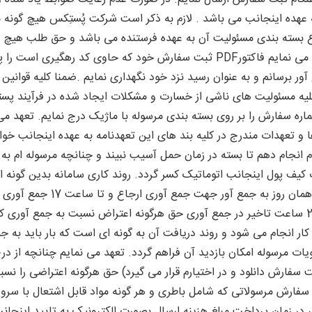
عهده اینجانب می باشد . لازم به ذکر است شرکت پُستِکس هیچ گونه م
وع بسته بندی مسئولیت آن به عهده فرستنده می باشد و حق طلب هیچ ن
کشی توسط خودم باشد را نخواهم داشت. تعهد می نمایم فاکتورPDF ثبت سفارش خود 
ور برسانم و به عنوان رسید نزد خود نگهداری نمایم .ضمنا کلیه قوان
م کلیه مسئولیت های ناشی از خسارت و مشکلات ایجاد شده در فرآیند پ
ره سفارش را بر روی بسته بندی مرسوله با ماژیک درج نمایم. تعهد می ن
و تعهدات مندرج در کلیه بند های این تعهدنامه به عهده اینجانب خواهد
 انجام دهم تا بسته در زمان حمل آسیب نبیند و چنانچه مرسوله ام به 
ب کیف پول اینجانب اتوماتیک کسر گردد. روند کاری سامانه بدین گونه
دارند ، اگر تا قبل از ساعت 8 ص
می شود و اینجانب تعهد می نمایم در صورت 24 ساعت تاخیر در جمع آوری حق هرگونه اعتراض نسبت ب
کار انجام می شود و روند دریافت آن به گونه ای است که بار باید به
ات مرسوله امکان بازدید آن فراهم گردد. تعهد می نمایم چنانچه از 
سفارش دانلود و در اختیارم قرار می گیرد) حق هرگونه اعتراضی را نس
 سفارش مرسولاتی که شامل باطری و هر گونه مواد قابل اشتعال با س
یگر در زمان پرداخت مبلغ هزینه ارسال بصورت الکترونیک به تایید اینجا