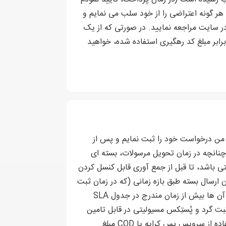
هر گونه اعتراضی را از خود سلب می نمایم و
 سایت مراجعه نمایید. در صورتی که از یک
رهگیری نامعتبر(کنسل شده) یا کد رهگیری که قبلا مرسوله آن رهسپاری شده استفاده کنید، شامل جریمه نقدی تا 5 برابر مبلغ کد رهگیری استفاده شده، خواهید
ن درخواست خود را ثبت نمایم و پس از
چنانچه در زمان تحویل مرسولات، بسته ای
ی باشد، تا قبل از جمع آوری قابل کنسل کردن
ارسال بسته طبق بازه زمانی (که در زمان ثبت
سفارش نشان داده میشود) مندرج در توضیحات هر فعال پستی قید گردیده میباشد. بارهای پستی که مدت زمان ارسال آن ها بیش از زمان مندرج در جدول SLA
 گرد و پُستِکس مسيولیتی در قابل تامین
غرامت ناشی از تاخیر یا خسارت بر مرسوله را نخواهد داشت و این تعهد بر عهده شرکت ارسال کننده میباشد. برای استفاده از سرویس پس کرایه یا COD مبلغ